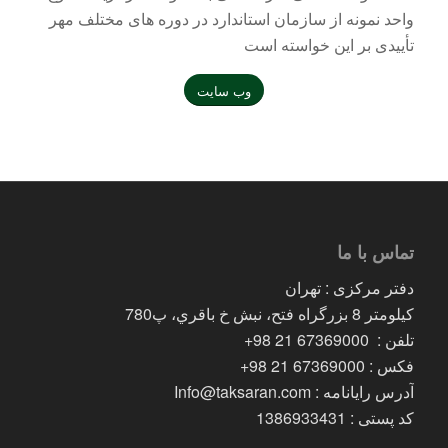
واحد نمونه از سازمان استاندارد در دوره های مختلف مهر
تأییدی بر این خواسته است
وب سایت
تماس با ما
دفتر مرکزی : تهران
کیلومتر 8 بزرگراه فتح، نبش خ باقري، پ780
تلفن : 67369000 21 98+
فکس : 67369000 21 98+
آدرس رایانامه : Info@taksaran.com
کد پستی : 1386933431