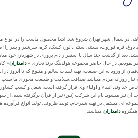
صنفی و کارگاهی در شمال شهر تهران شروع شد. ابتدا محصول ماست را در انو
تولید دوغ، قره قوروت، بستنی سنتی، لور، کشک، کره، سرشیر و پنیر ر
د. بعد از گذشت چند سال با استقرار دام پروری در شهریار، خود مبادر
دامداران
» کار
فمان از ورود به این صنعت، تهیه لبنیات سالم و متنوع که تا آنروز در ا
 که نیاز روزانه مردم میباشد صداقت،سلامت و طبیعت محوری ما سبب 
ص خداوند، انبیاء و اولیاء وی قرار گرفته است. شغل و کسب کشاور
 نیز میشود. نام این شرکت (تین) نیز از قرآن برگرفته شده، از سور
وعه ای مستقل در تهیه شیرخام، تولید ظروف، تولید انواع فرآورده ه
همگروه
دامداران
میباشند.