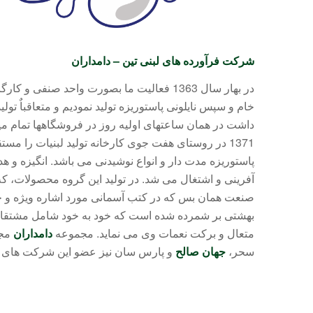
شرکت فرآورده های لبنی تین –
دامداران
در بهار سال 1363 فعالیت ما بصورت واحد 
خام و سپس نایلونی پاستوریزه تولید نمودیم و متعاقباٌ 
داشت در همان ساعتهای اولیه روز در فروشگاهها تمام میش
1371 در روستای هفت جوی کارخانه تولید لبنیات را مستقر نمودیم. در حال حاضر مجموعه هولدینگ برند تجاری «
پاستوریزه مدت دار و انواع نوشیدنی می باشد. انگیزه و هد
آفرینی و اشتغال می شد. در تولید این گروه محصولات،
صنعت همان بس که در کتب آسمانی مورد اشاره ویژه و خا
بهشتی بر شمرده شده است که خود به خود شامل مشتقات آن
متعال و برکت نعمات وی می نماید. مجموعه
دامداران
مجم
سحر،
جهان صالح
و پارس سان نیز عضو این شرکت های 